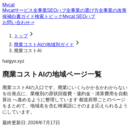
Mycat
Mycatサービス
全事業SEOハブ
全事業の選び方
全事業の改善
候補
白書
ガイド
検索トピック
Mycat SEOハブ
お問い合わせ
->
トップ
廃業コストAIの地域別ガイド
廃業コストAI
haigyo.xyz
廃業コストAI
の地域ページ一覧
廃業コストAIの入口です。廃業にいくらかかるかわからない
を出発点に、業種別の原状回復費・違約金・清算費用を自動
算出 へ進めるように整理しています
都道府県ごとのページ
をまとめて、地域名を含む検索語にそのまま応えられるよう
にしています。
最終更新日:
2026年7月17日