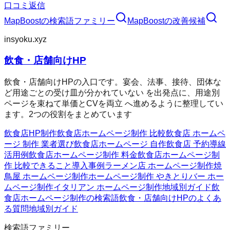
口コミ返信
MapBoost
の検索語ファミリー
MapBoost
の改善候補
insyoku.xyz
飲食・店舗向けHP
飲食・店舗向けHPの入口です。宴会、法事、接待、団体な
ど用途ごとの受け皿が分かれていない を出発点に、用途別
ページを束ねて単価とCVを両立 へ進めるように整理してい
ます。2つの役割をまとめています
飲食店HP制作
飲食店ホームページ制作 比較
飲食店 ホームペ
ージ 制作 業者選び
飲食店ホームページ 自作
飲食店 予約導線
活用例
飲食店ホームページ制作 料金
飲食店ホームページ制
作 比較
できること
導入事例
ラーメン店 ホームページ制作
焼
鳥屋 ホームページ制作
ホームページ制作 やきとり
バー ホー
ムページ制作
イタリアン ホームページ制作
地域別ガイド
飲
食店ホームページ制作の検索語
飲食・店舗向けHPのよくあ
る質問
地域別ガイド
検索語ファミリー