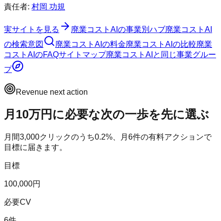
責任者:
村岡 功規
実サイトを見る
廃業コストAI
の事業別ハブ
廃業コストAI
の検索意図
廃業コストAI
の料金
廃業コストAI
の比較
廃業
コストAI
のFAQ
サイトマップ
廃業コストAI
と同じ事業グルー
プ
Revenue next action
月10万円に必要な次の一歩を先に選ぶ
月間
3,000
クリックのうち
0.2
%、月
6
件の有料アクションで
目標に届きます。
目標
100,000円
必要CV
6件