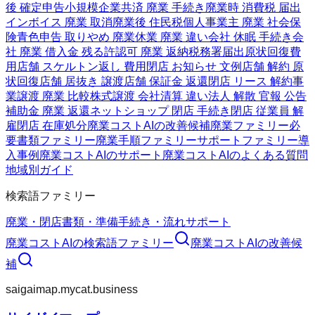
後 確定申告
小規模企業共済 廃業 手続き
廃業時 消費税 届出
インボイス 廃業 取消
廃業後 住民税
個人事業主 廃業 社会保
険
青色申告 取りやめ 廃業
休業 廃業 違い
会社 休眠 手続き
会
社 廃業 借入金 残る
許認可 廃業 返納
税務署届出
原状回復費
用
店舗 スケルトン返し 費用
閉店 お知らせ 文例
店舗 解約 原
状回復
店舗 居抜き 譲渡
店舗 保証金 返還
閉店 リース 解約
事
業譲渡 廃業 比較
株式譲渡 会社清算 違い
法人 解散 官報 公告
補助金 廃業 返還
ネットショップ 閉店 手続き
閉店 従業員 解
雇
閉店 在庫処分
廃業コストAIの改善候補
廃業ファミリー
必
要書類ファミリー
廃業手順ファミリー
サポートファミリー
導
入事例
廃業コストAIのサポート
廃業コストAIのよくある質問
地域別ガイド
検索語ファミリー
廃業・閉店
書類・準備
手続き・流れ
サポート
廃業コストAI
の検索語ファミリー
廃業コストAI
の改善候
補
saigaimap.mycat.business