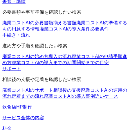
書類・準備
必要書類や事前準備を確認したい検索
廃業コストAIの必要書類
揃える書類
廃業コストAIの準備する
もの
用意する情報
廃業コストAIの導入条件
必要条件
手続き・流れ
進め方や手順を確認したい検索
廃業コストAIの始め方
導入の流れ
廃業コストAIの申請手順
進
め方
廃業コストAIの導入までの期間
開始までの目安
サポート
相談後の支援や定着を確認したい検索
廃業コストAIのサポート
相談後の支援
廃業コストAIの運用の
流れ
定着までの流れ
廃業コストAIの導入事例
近いケース
飲食店HP制作
サービス全体の内容
料金