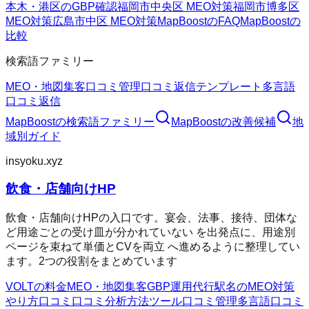
本木・港区のGBP確認
福岡市中央区 MEO対策
福岡市博多区
MEO対策
広島市中区 MEO対策
MapBoostのFAQ
MapBoostの
比較
検索語ファミリー
MEO・地図集客
口コミ管理
口コミ返信テンプレート
多言語
口コミ返信
MapBoost
の検索語ファミリー
MapBoost
の改善候補
地
域別ガイド
insyoku.xyz
飲食・店舗向けHP
飲食・店舗向けHPの入口です。宴会、法事、接待、団体な
ど用途ごとの受け皿が分かれていない を出発点に、用途別
ページを束ねて単価とCVを両立 へ進めるように整理してい
ます。2つの役割をまとめています
VOLTの料金
MEO・地図集客
GBP運用代行
駅名のMEO対策
やり方
口コミ
口コミ分析方法
ツール
口コミ管理
多言語口コミ