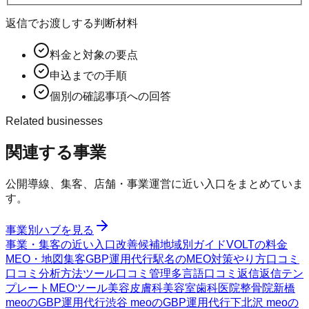
返信でお渡しする判断材料
料金と対象の要点
申込までの手順
個別の確認事項への回答
Related businesses
関連する事業
公開導線、集客、店舗・事業運営に近い入口をまとめていま
す。
事業別ハブを見る
事業・集客の近い入口
改善候補
地域別ガイド
VOLTの料金
MEO・地図集客
GBP運用代行
駅名のMEO対策
やり方
口コミ
口コミ分析方法
ツール
口コミ管理
多言語口コミ返信
返信テン
プレート
MEOツール
美容皮膚科
美容室
歯科医院
整骨院
新橋
meoのGBP運用代行
渋谷 meoのGBP運用代行
下北沢 meoの