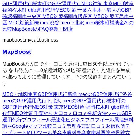
GBP運用代行
桜木町のGBP運用代行
MEO対策 東京
MEO対策
福岡
桜木町 gbp運用代行
MEO対策 千葉
六本木・港区のGBP
確認
福岡市中央区 MEO対策
福岡市博多区 MEO対策
広島市中
区 MEO対策
新橋 meo
渋谷 meo
下北沢 meo
桜木町
補助金AIの
比較
MapBoostのFAQ
廃業・閉店
mapboost.mycat.business
MapBoost
MapBoostの入口です。口コミ返信に毎日30分以上かけてい
る を出発点に、10業種対応のAIが業種に合った返信を生成
へ進めるように整理しています。2つの役割をまとめていま
す
MEO・地図集客
GBP運用代行
新橋 meoのGBP運用代行
渋谷
meoのGBP運用代行
下北沢 meoのGBP運用代行
桜木町の
GBP運用代行
MEO対策 東京
MEO対策 福岡
桜木町 gbp運用
代行
MEO対策 千葉
やり方
口コミ
口コミ分析方法
ツール
GBP
運用代行
プロフィール最適化
ビジネスプロフィール属性
無料
講座
Googleマップ
比較
口コミ管理
多言語口コミ返信
返信テ
ンプレート
MEOツール
美容皮膚科
美容室
歯科医院
整骨院
六