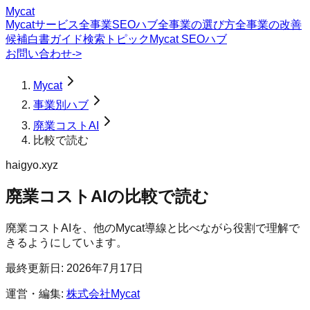
Mycat
Mycatサービス
全事業SEOハブ
全事業の選び方
全事業の改善
候補
白書
ガイド
検索トピック
Mycat SEOハブ
お問い合わせ
->
Mycat
事業別ハブ
廃業コストAI
比較で読む
haigyo.xyz
廃業コストAI
の
比較で読む
廃業コストAIを、他のMycat導線と比べながら役割で理解で
きるようにしています。
最終更新日:
2026年7月17日
運営・編集:
株式会社Mycat