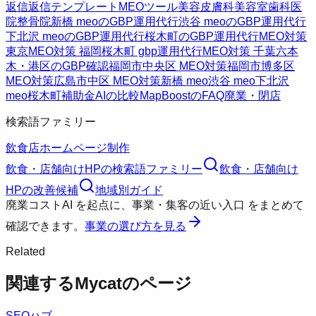
返信
返信テンプレート
MEOツール
美容皮膚科
美容室
歯科医
院
整骨院
新橋 meoのGBP運用代行
渋谷 meoのGBP運用代行
下北沢 meoのGBP運用代行
桜木町のGBP運用代行
MEO対策
東京
MEO対策 福岡
桜木町 gbp運用代行
MEO対策 千葉
六本
木・港区のGBP確認
福岡市中央区 MEO対策
福岡市博多区
MEO対策
広島市中区 MEO対策
新橋 meo
渋谷 meo
下北沢
meo
桜木町
補助金AIの比較
MapBoostのFAQ
廃業・閉店
検索語ファミリー
飲食店ホームページ制作
飲食・店舗向けHP
の検索語ファミリー
飲食・店舗向け
HP
の改善候補
地域別ガイド
廃業コストAI
を起点に、
事業・集客の近い入口
をまとめて
確認できます。
事業の選び方を見る
Related
関連するMycatのページ
SEOハブ