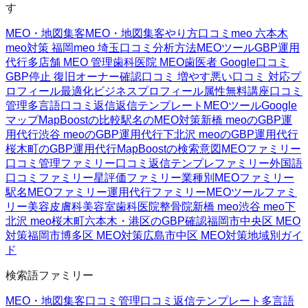
す
MEO・地図集客
MEO・地図集客
やり方
口コミ
meo 六本木
meo対策 福岡
meo 埼玉
口コミ分析方法
MEOツール
GBP運用
代行
多店舗 MEO 管理
歯科医院 MEO
歯医者 Google口コミ
GBP停止 復旧
オーナー確認
口コミ 増やす
悪い口コミ 対応
プ
ロフィール最適化
ビジネスプロフィール属性
無料講座
口コミ
管理
多言語口コミ返信
返信テンプレート
MEOツール
Google
マップ
MapBoostの比較
駅名のMEO対策
新橋 meoのGBP運
用代行
渋谷 meoのGBP運用代行
下北沢 meoのGBP運用代行
桜木町のGBP運用代行
MapBoostの検索意図
MEOファミリー
口コミ管理ファミリー
口コミ返信テンプレファミリー
外国語
口コミファミリー
星評価ファミリー
業種別MEOファミリー
駅名MEOファミリー
運用代行ファミリー
MEOツールファミ
リー
美容皮膚科
美容室
歯科医院
整骨院
新橋 meo
渋谷 meo
下
北沢 meo
桜木町
六本木・港区のGBP確認
福岡市中央区 MEO
対策
福岡市博多区 MEO対策
広島市中区 MEO対策
地域別ガイ
ド
検索語ファミリー
MEO・地図集客
口コミ管理
口コミ返信テンプレート
多言語