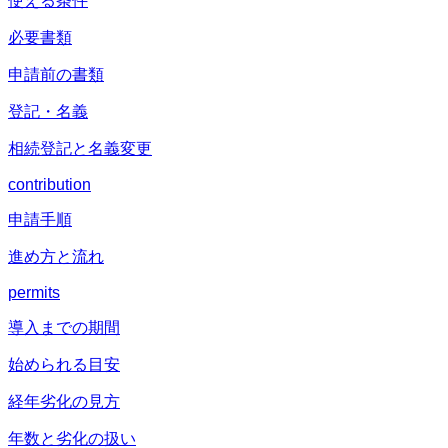
使える条件
必要書類
申請前の書類
登記・名義
相続登記と名義変更
contribution
申請手順
進め方と流れ
permits
導入までの期間
始められる目安
経年劣化の見方
年数と劣化の扱い