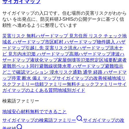
サイガイマップ
サイガイマップの入口です。住む場所の災害リスクがわから
ない を出発点に、防災科研J-SHISの公開データに基づく信
頼性 へ進めるように整理しています
災害リスク 無料
ハザードマップ 見方
住所 リスク チェック
地
域名 ハザードマップ
市区町村 ハザードマップ
物件購入 ハザ
ードマップ
引越し先 災害リスク
洪水ハザードマップ
洪水ナ
ビ 見方
内水氾濫 ハザードマップ
高潮ハザードマップ
津波ハ
ザードマップ
液状化マップ
家屋倒壊等氾濫想定区域
要配慮者
避難所
ペット同行避難
線状降水帯 ハザードマップ
避難指示
どこで確認
マンション 浸水リスク
通勤 通学 経路 ハザードマ
ップ
停電 断水 備え マップ
サイガイマップの改善候補
地域リ
スクファミリー
信頼ファミリー
無料チェックファミリー
サイ
ガイマップのよくある質問
地域別ガイド
検索語ファミリー
地域
安心材料
無料でできること
サイガイマップ
の検索語ファミリー
サイガイマップ
の改
善候補