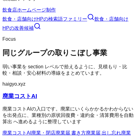
飲食店ホームページ制作
飲食・店舗向けHP
の検索語ファミリー
飲食・店舗向け
HP
の改善候補
Focus
同じグループの取りこぼし事業
弱い事業を section レベルで拾えるように、見積もり・比
較・相談・安心材料の導線をまとめています。
haigyo.xyz
廃業コストAI
廃業コストAIの入口です。廃業にいくらかかるかわからない
を出発点に、業種別の原状回復費・違約金・清算費用を自動
算出 へ進めるように整理しています
廃業コストAI
廃業・閉店
廃業届 書き方
廃業届 出し忘れ
廃業