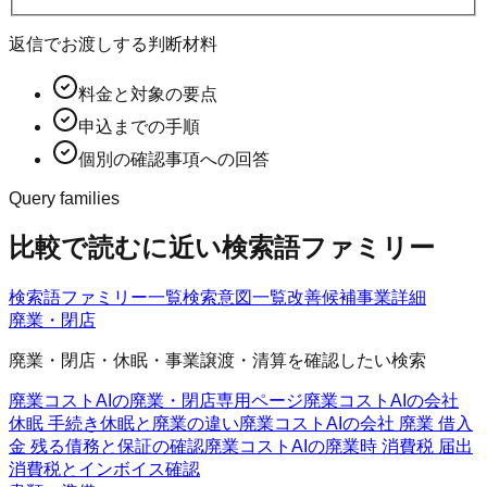
返信でお渡しする判断材料
料金と対象の要点
申込までの手順
個別の確認事項への回答
Query families
比較で読むに近い検索語ファミリー
検索語ファミリー一覧
検索意図一覧
改善候補
事業詳細
廃業・閉店
廃業・閉店・休眠・事業譲渡・清算を確認したい検索
廃業コストAIの廃業・閉店
専用ページ
廃業コストAIの会社
休眠 手続き
休眠と廃業の違い
廃業コストAIの会社 廃業 借入
金 残る
債務と保証の確認
廃業コストAIの廃業時 消費税 届出
消費税とインボイス確認