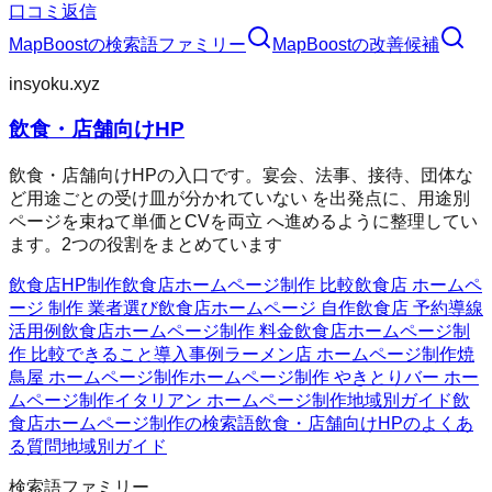
口コミ返信
MapBoost
の検索語ファミリー
MapBoost
の改善候補
insyoku.xyz
飲食・店舗向けHP
飲食・店舗向けHPの入口です。宴会、法事、接待、団体な
ど用途ごとの受け皿が分かれていない を出発点に、用途別
ページを束ねて単価とCVを両立 へ進めるように整理してい
ます。2つの役割をまとめています
飲食店HP制作
飲食店ホームページ制作 比較
飲食店 ホームペ
ージ 制作 業者選び
飲食店ホームページ 自作
飲食店 予約導線
活用例
飲食店ホームページ制作 料金
飲食店ホームページ制
作 比較
できること
導入事例
ラーメン店 ホームページ制作
焼
鳥屋 ホームページ制作
ホームページ制作 やきとり
バー ホー
ムページ制作
イタリアン ホームページ制作
地域別ガイド
飲
食店ホームページ制作の検索語
飲食・店舗向けHPのよくあ
る質問
地域別ガイド
検索語ファミリー