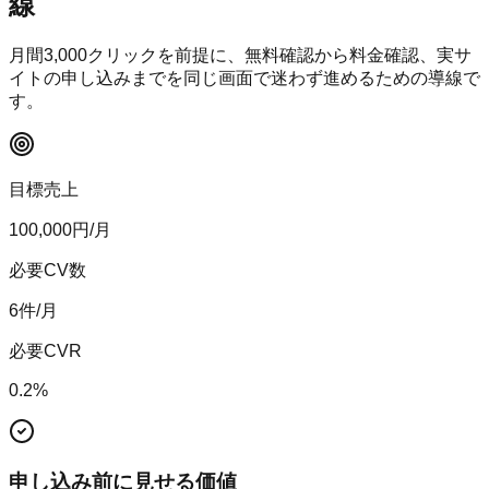
線
月間
3,000
クリックを前提に、無料確認から料金確認、実サ
イトの申し込みまでを同じ画面で迷わず進めるための導線で
す。
目標売上
100,000
円/月
必要CV数
6
件/月
必要CVR
0.2
%
申し込み前に見せる価値