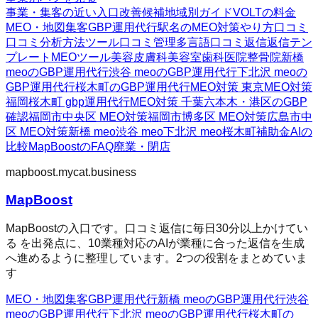
事業・集客の近い入口
改善候補
地域別ガイド
VOLTの料金
MEO・地図集客
GBP運用代行
駅名のMEO対策
やり方
口コミ
口コミ分析方法
ツール
口コミ管理
多言語口コミ返信
返信テン
プレート
MEOツール
美容皮膚科
美容室
歯科医院
整骨院
新橋
meoのGBP運用代行
渋谷 meoのGBP運用代行
下北沢 meoの
GBP運用代行
桜木町のGBP運用代行
MEO対策 東京
MEO対策
福岡
桜木町 gbp運用代行
MEO対策 千葉
六本木・港区のGBP
確認
福岡市中央区 MEO対策
福岡市博多区 MEO対策
広島市中
区 MEO対策
新橋 meo
渋谷 meo
下北沢 meo
桜木町
補助金AIの
比較
MapBoostのFAQ
廃業・閉店
mapboost.mycat.business
MapBoost
MapBoostの入口です。口コミ返信に毎日30分以上かけてい
る を出発点に、10業種対応のAIが業種に合った返信を生成
へ進めるように整理しています。2つの役割をまとめていま
す
MEO・地図集客
GBP運用代行
新橋 meoのGBP運用代行
渋谷
meoのGBP運用代行
下北沢 meoのGBP運用代行
桜木町の