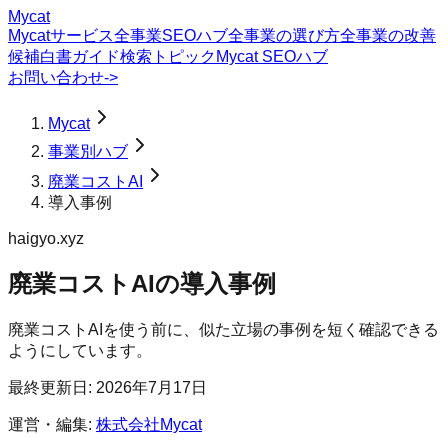
Mycat
Mycatサービス
全事業SEOハブ
全事業の選び方
全事業の改善
候補
白書
ガイド
検索トピック
Mycat SEOハブ
お問い合わせ
->
Mycat
事業別ハブ
廃業コストAI
導入事例
haigyo.xyz
廃業コストAI
の
導入事例
廃業コストAIを使う前に、似た立場の事例を短く確認できる
ようにしています。
最終更新日:
2026年7月17日
運営・編集:
株式会社Mycat