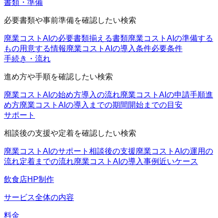
書類・準備
必要書類や事前準備を確認したい検索
廃業コストAIの必要書類
揃える書類
廃業コストAIの準備する
もの
用意する情報
廃業コストAIの導入条件
必要条件
手続き・流れ
進め方や手順を確認したい検索
廃業コストAIの始め方
導入の流れ
廃業コストAIの申請手順
進
め方
廃業コストAIの導入までの期間
開始までの目安
サポート
相談後の支援や定着を確認したい検索
廃業コストAIのサポート
相談後の支援
廃業コストAIの運用の
流れ
定着までの流れ
廃業コストAIの導入事例
近いケース
飲食店HP制作
サービス全体の内容
料金