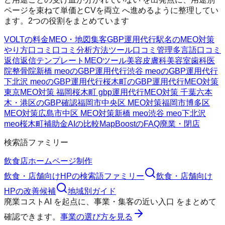
ページを束ねて単価とCVを両立 へ進めるように整理してい
ます。2つの役割をまとめています
VOLTの料金
MEO・地図集客
GBP運用代行
駅名のMEO対策
やり方
口コミ
口コミ分析方法
ツール
口コミ管理
多言語口コミ
返信
返信テンプレート
MEOツール
美容皮膚科
美容室
歯科医
院
整骨院
新橋 meoのGBP運用代行
渋谷 meoのGBP運用代行
下北沢 meoのGBP運用代行
桜木町のGBP運用代行
MEO対策
東京
MEO対策 福岡
桜木町 gbp運用代行
MEO対策 千葉
六本
木・港区のGBP確認
福岡市中央区 MEO対策
福岡市博多区
MEO対策
広島市中区 MEO対策
新橋 meo
渋谷 meo
下北沢
meo
桜木町
補助金AIの比較
MapBoostのFAQ
廃業・閉店
検索語ファミリー
飲食店ホームページ制作
飲食・店舗向けHP
の検索語ファミリー
飲食・店舗向け
HP
の改善候補
地域別ガイド
廃業コストAI
を起点に、
事業・集客の近い入口
をまとめて
確認できます。
事業の選び方を見る