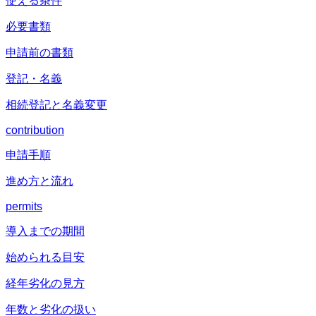
使える条件
必要書類
申請前の書類
登記・名義
相続登記と名義変更
contribution
申請手順
進め方と流れ
permits
導入までの期間
始められる目安
経年劣化の見方
年数と劣化の扱い