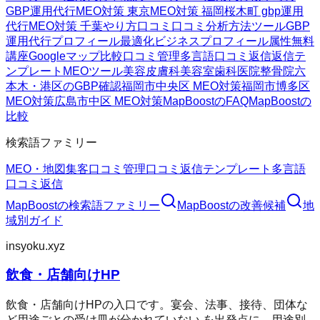
GBP運用代行
MEO対策 東京
MEO対策 福岡
桜木町 gbp運用
代行
MEO対策 千葉
やり方
口コミ
口コミ分析方法
ツール
GBP
運用代行
プロフィール最適化
ビジネスプロフィール属性
無料
講座
Googleマップ
比較
口コミ管理
多言語口コミ返信
返信テ
ンプレート
MEOツール
美容皮膚科
美容室
歯科医院
整骨院
六
本木・港区のGBP確認
福岡市中央区 MEO対策
福岡市博多区
MEO対策
広島市中区 MEO対策
MapBoostのFAQ
MapBoostの
比較
検索語ファミリー
MEO・地図集客
口コミ管理
口コミ返信テンプレート
多言語
口コミ返信
MapBoost
の検索語ファミリー
MapBoost
の改善候補
地
域別ガイド
insyoku.xyz
飲食・店舗向けHP
飲食・店舗向けHPの入口です。宴会、法事、接待、団体な
ど用途ごとの受け皿が分かれていない を出発点に、用途別