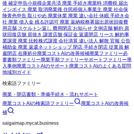
後 確定申告
小規模企業共済 廃業 手続き
廃業時 消費税 届出
インボイス 廃業 取消
廃業後 住民税
個人事業主 廃業 社会保
険
青色申告 取りやめ 廃業
休業 廃業 違い
会社 休眠 手続き
会
社 廃業 借入金 残る
許認可 廃業 返納
税務署届出
原状回復費
用
店舗 スケルトン返し 費用
閉店 お知らせ 文例
店舗 解約 原
状回復
店舗 居抜き 譲渡
店舗 保証金 返還
閉店 リース 解約
事
業譲渡 廃業 比較
株式譲渡 会社清算 違い
法人 解散 官報 公告
補助金 廃業 返還
ネットショップ 閉店 手続き
閉店 従業員 解
雇
閉店 在庫処分
廃業コストAIの改善候補
廃業ファミリー
必
要書類ファミリー
廃業手順ファミリー
サポートファミリー
導
入事例
廃業コストAIのサポート
廃業コストAIのよくある質問
地域別ガイド
検索語ファミリー
廃業・閉店
書類・準備
手続き・流れ
サポート
廃業コストAI
の検索語ファミリー
廃業コストAI
の改善候
補
saigaimap.mycat.business