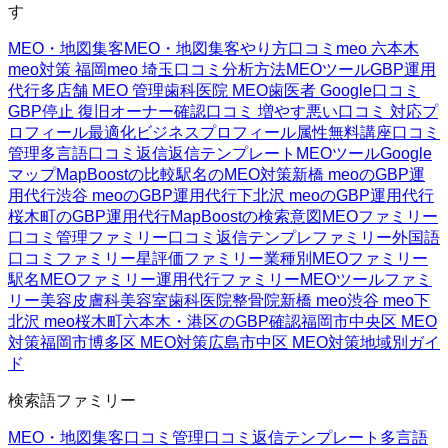
す
MEO・地図集客
MEO・地図集客
やり方
口コミ
meo 六本木
meo対策 福岡
meo 埼玉
口コミ分析方法
MEOツール
GBP運用
代行
多店舗 MEO 管理
歯科医院 MEO
歯医者 Google口コミ
GBP停止 復旧
オーナー確認
口コミ 増やす
悪い口コミ 対応
プ
ロフィール最適化
ビジネスプロフィール属性
無料講座
口コミ
管理
多言語口コミ返信
返信テンプレート
MEOツール
Google
マップ
MapBoostの比較
駅名のMEO対策
新橋 meoのGBP運
用代行
渋谷 meoのGBP運用代行
下北沢 meoのGBP運用代行
桜木町のGBP運用代行
MapBoostの検索意図
MEOファミリー
口コミ管理ファミリー
口コミ返信テンプレファミリー
外国語
口コミファミリー
星評価ファミリー
業種別MEOファミリー
駅名MEOファミリー
運用代行ファミリー
MEOツールファミ
リー
美容皮膚科
美容室
歯科医院
整骨院
新橋 meo
渋谷 meo
下
北沢 meo
桜木町
六本木・港区のGBP確認
福岡市中央区 MEO
対策
福岡市博多区 MEO対策
広島市中区 MEO対策
地域別ガイ
ド
検索語ファミリー
MEO・地図集客
口コミ管理
口コミ返信テンプレート
多言語