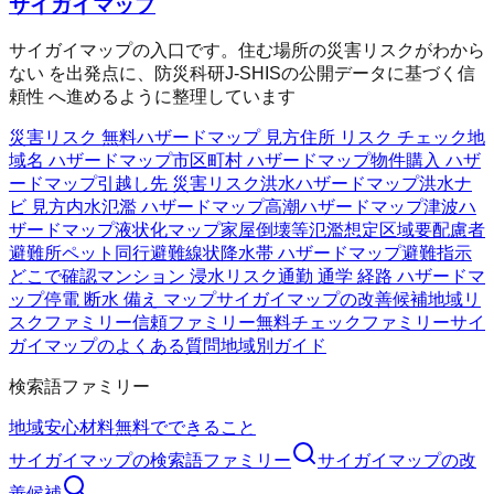
サイガイマップ
サイガイマップの入口です。住む場所の災害リスクがわから
ない を出発点に、防災科研J-SHISの公開データに基づく信
頼性 へ進めるように整理しています
災害リスク 無料
ハザードマップ 見方
住所 リスク チェック
地
域名 ハザードマップ
市区町村 ハザードマップ
物件購入 ハザ
ードマップ
引越し先 災害リスク
洪水ハザードマップ
洪水ナ
ビ 見方
内水氾濫 ハザードマップ
高潮ハザードマップ
津波ハ
ザードマップ
液状化マップ
家屋倒壊等氾濫想定区域
要配慮者
避難所
ペット同行避難
線状降水帯 ハザードマップ
避難指示
どこで確認
マンション 浸水リスク
通勤 通学 経路 ハザードマ
ップ
停電 断水 備え マップ
サイガイマップの改善候補
地域リ
スクファミリー
信頼ファミリー
無料チェックファミリー
サイ
ガイマップのよくある質問
地域別ガイド
検索語ファミリー
地域
安心材料
無料でできること
サイガイマップ
の検索語ファミリー
サイガイマップ
の改
善候補