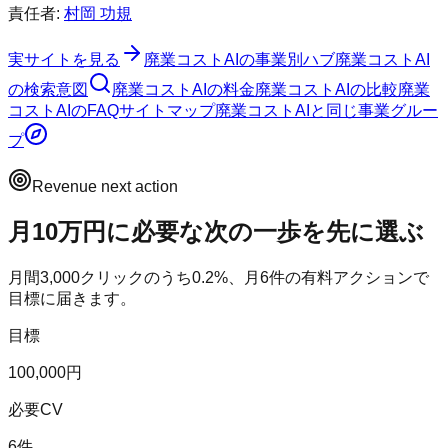
責任者:
村岡 功規
実サイトを見る
廃業コストAI
の事業別ハブ
廃業コストAI
の検索意図
廃業コストAI
の料金
廃業コストAI
の比較
廃業
コストAI
のFAQ
サイトマップ
廃業コストAI
と同じ事業グルー
プ
Revenue next action
月10万円に必要な次の一歩を先に選ぶ
月間
3,000
クリックのうち
0.2
%、月
6
件の有料アクションで
目標に届きます。
目標
100,000円
必要CV
6件