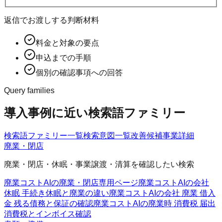
返信でお渡しする判断材料
料金と対象の要点
申込までの手順
個別の確認事項への回答
Query families
導入事例に近い検索語ファミリー
検索語ファミリー一覧
検索意図一覧
改善候補
事業詳細
廃業・閉店
廃業・閉店・休眠・事業譲渡・清算を確認したい検索
廃業コストAIの廃業・閉店
専用ページ
廃業コストAIの会社
休眠 手続き
休眠と廃業の違い
廃業コストAIの会社 廃業 借入
金 残る
債務と保証の確認
廃業コストAIの廃業時 消費税 届出
消費税とインボイス確認