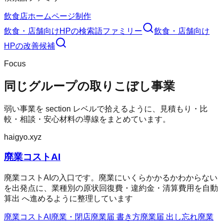
飲食店ホームページ制作
飲食・店舗向けHP
の検索語ファミリー
飲食・店舗向け
HP
の改善候補
Focus
同じグループの取りこぼし事業
弱い事業を section レベルで拾えるように、見積もり・比
較・相談・安心材料の導線をまとめています。
haigyo.xyz
廃業コストAI
廃業コストAIの入口です。廃業にいくらかかるかわからない
を出発点に、業種別の原状回復費・違約金・清算費用を自動
算出 へ進めるように整理しています
廃業コストAI
廃業・閉店
廃業届 書き方
廃業届 出し忘れ
廃業