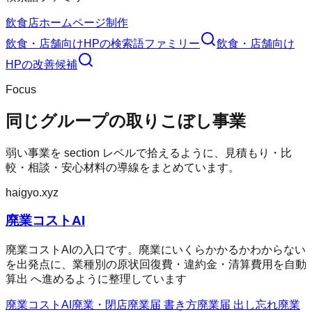
飲食店ホームページ制作
飲食・店舗向けHP
の検索語ファミリー
飲食・店舗向け
HP
の改善候補
Focus
同じグループの取りこぼし事業
弱い事業を section レベルで拾えるように、見積もり・比
較・相談・安心材料の導線をまとめています。
haigyo.xyz
廃業コストAI
廃業コストAIの入口です。廃業にいくらかかるかわからない
を出発点に、業種別の原状回復費・違約金・清算費用を自動
算出 へ進めるように整理しています
廃業コストAI
廃業・閉店
廃業届 書き方
廃業届 出し忘れ
廃業