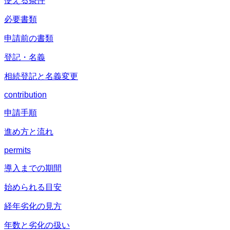
使える条件
必要書類
申請前の書類
登記・名義
相続登記と名義変更
contribution
申請手順
進め方と流れ
permits
導入までの期間
始められる目安
経年劣化の見方
年数と劣化の扱い