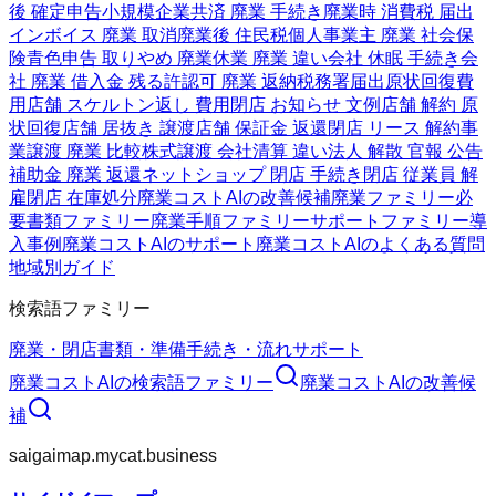
後 確定申告
小規模企業共済 廃業 手続き
廃業時 消費税 届出
インボイス 廃業 取消
廃業後 住民税
個人事業主 廃業 社会保
険
青色申告 取りやめ 廃業
休業 廃業 違い
会社 休眠 手続き
会
社 廃業 借入金 残る
許認可 廃業 返納
税務署届出
原状回復費
用
店舗 スケルトン返し 費用
閉店 お知らせ 文例
店舗 解約 原
状回復
店舗 居抜き 譲渡
店舗 保証金 返還
閉店 リース 解約
事
業譲渡 廃業 比較
株式譲渡 会社清算 違い
法人 解散 官報 公告
補助金 廃業 返還
ネットショップ 閉店 手続き
閉店 従業員 解
雇
閉店 在庫処分
廃業コストAIの改善候補
廃業ファミリー
必
要書類ファミリー
廃業手順ファミリー
サポートファミリー
導
入事例
廃業コストAIのサポート
廃業コストAIのよくある質問
地域別ガイド
検索語ファミリー
廃業・閉店
書類・準備
手続き・流れ
サポート
廃業コストAI
の検索語ファミリー
廃業コストAI
の改善候
補
saigaimap.mycat.business