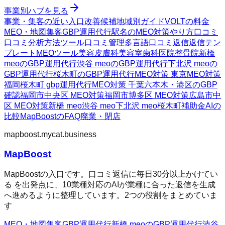
事業別ハブを見る
事業・集客の近い入口
改善候補
地域別ガイド
VOLTの料金
MEO・地図集客
GBP運用代行
駅名のMEO対策
やり方
口コミ
口コミ分析方法
ツール
口コミ管理
多言語口コミ返信
返信テン
プレート
MEOツール
美容皮膚科
美容室
歯科医院
整骨院
新橋
meoのGBP運用代行
渋谷 meoのGBP運用代行
下北沢 meoの
GBP運用代行
桜木町のGBP運用代行
MEO対策 東京
MEO対策
福岡
桜木町 gbp運用代行
MEO対策 千葉
六本木・港区のGBP
確認
福岡市中央区 MEO対策
福岡市博多区 MEO対策
広島市中
区 MEO対策
新橋 meo
渋谷 meo
下北沢 meo
桜木町
補助金AIの
比較
MapBoostのFAQ
廃業・閉店
mapboost.mycat.business
MapBoost
MapBoostの入口です。口コミ返信に毎日30分以上かけてい
る を出発点に、10業種対応のAIが業種に合った返信を生成
へ進めるように整理しています。2つの役割をまとめていま
す
MEO・地図集客
GBP運用代行
新橋 meoのGBP運用代行
渋谷