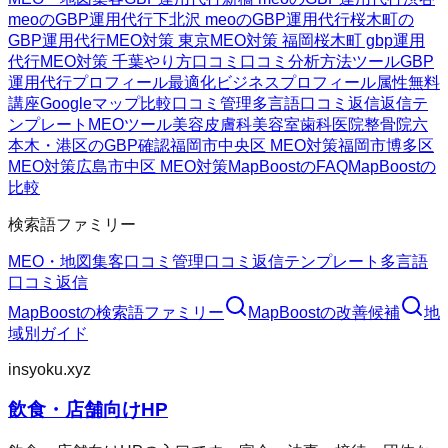
meoのGBP運用代行
下北沢 meoのGBP運用代行
桜木町の
GBP運用代行
MEO対策 東京
MEO対策 福岡
桜木町 gbp運用
代行
MEO対策 千葉
やり方
口コミ
口コミ分析方法
ツール
GBP
運用代行
プロフィール最適化
ビジネスプロフィール属性
無料
講座
Googleマップ
比較
口コミ管理
多言語口コミ返信
返信テ
ンプレート
MEOツール
美容皮膚科
美容室
歯科医院
整骨院
六
本木・港区のGBP確認
福岡市中央区 MEO対策
福岡市博多区
MEO対策
広島市中区 MEO対策
MapBoostのFAQ
MapBoostの
比較
検索語ファミリー
MEO・地図集客
口コミ管理
口コミ返信テンプレート
多言語
口コミ返信
MapBoost
の検索語ファミリー
MapBoost
の改善候補
地
域別ガイド
insyoku.xyz
飲食・店舗向けHP