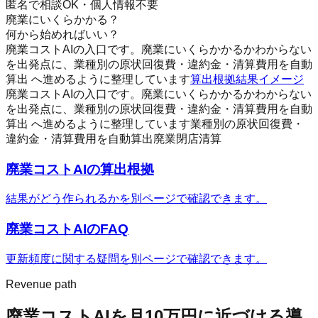
匿名で相談OK・個人情報不要
廃業にいくらかかる？
何から始めればいい？
廃業コストAIの入口です。廃業にいくらかかるかわからない
を出発点に、業種別の原状回復費・違約金・清算費用を自動
算出 へ進めるように整理しています
算出根拠
結果イメージ
廃業コストAIの入口です。廃業にいくらかかるかわからない
を出発点に、業種別の原状回復費・違約金・清算費用を自動
算出 へ進めるように整理しています
業種別の原状回復費・
違約金・清算費用を自動算出
廃業
閉店
清算
廃業コストAI
の算出根拠
結果がどう作られるかを別ページで確認できます。
廃業コストAI
のFAQ
更新頻度に関する疑問を別ページで確認できます。
Revenue path
廃業コストAI
を月10万円に近づける導