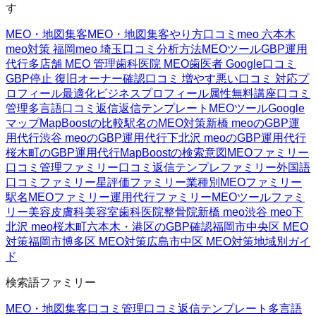
す
MEO・地図集客
MEO・地図集客
やり方
口コミ
meo 六本木
meo対策 福岡
meo 埼玉
口コミ分析方法
MEOツール
GBP運用
代行
多店舗 MEO 管理
歯科医院 MEO
歯医者 Google口コミ
GBP停止 復旧
オーナー確認
口コミ 増やす
悪い口コミ 対応
プ
ロフィール最適化
ビジネスプロフィール属性
無料講座
口コミ
管理
多言語口コミ返信
返信テンプレート
MEOツール
Google
マップ
MapBoostの比較
駅名のMEO対策
新橋 meoのGBP運
用代行
渋谷 meoのGBP運用代行
下北沢 meoのGBP運用代行
桜木町のGBP運用代行
MapBoostの検索意図
MEOファミリー
口コミ管理ファミリー
口コミ返信テンプレファミリー
外国語
口コミファミリー
星評価ファミリー
業種別MEOファミリー
駅名MEOファミリー
運用代行ファミリー
MEOツールファミ
リー
美容皮膚科
美容室
歯科医院
整骨院
新橋 meo
渋谷 meo
下
北沢 meo
桜木町
六本木・港区のGBP確認
福岡市中央区 MEO
対策
福岡市博多区 MEO対策
広島市中区 MEO対策
地域別ガイ
ド
検索語ファミリー
MEO・地図集客
口コミ管理
口コミ返信テンプレート
多言語