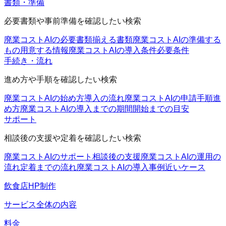
書類・準備
必要書類や事前準備を確認したい検索
廃業コストAIの必要書類
揃える書類
廃業コストAIの準備する
もの
用意する情報
廃業コストAIの導入条件
必要条件
手続き・流れ
進め方や手順を確認したい検索
廃業コストAIの始め方
導入の流れ
廃業コストAIの申請手順
進
め方
廃業コストAIの導入までの期間
開始までの目安
サポート
相談後の支援や定着を確認したい検索
廃業コストAIのサポート
相談後の支援
廃業コストAIの運用の
流れ
定着までの流れ
廃業コストAIの導入事例
近いケース
飲食店HP制作
サービス全体の内容
料金