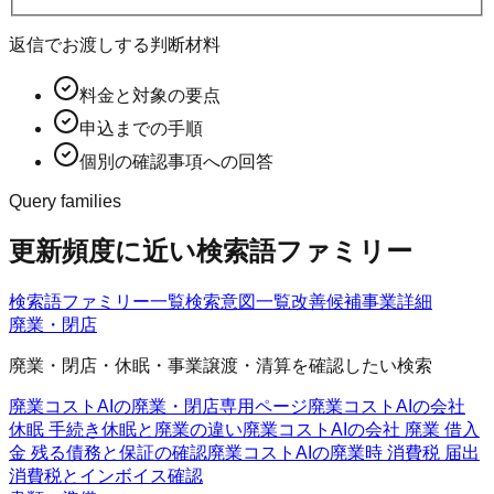
返信でお渡しする判断材料
料金と対象の要点
申込までの手順
個別の確認事項への回答
Query families
更新頻度に近い検索語ファミリー
検索語ファミリー一覧
検索意図一覧
改善候補
事業詳細
廃業・閉店
廃業・閉店・休眠・事業譲渡・清算を確認したい検索
廃業コストAIの廃業・閉店
専用ページ
廃業コストAIの会社
休眠 手続き
休眠と廃業の違い
廃業コストAIの会社 廃業 借入
金 残る
債務と保証の確認
廃業コストAIの廃業時 消費税 届出
消費税とインボイス確認