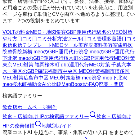
飲食・店舗向けHPの入口です。宴会、法事、接待、団体な
ど用途ごとの受け皿が分かれていない を出発点に、用途別
ページを束ねて単価とCVを両立 へ進めるように整理してい
ます。2つの役割をまとめています
VOLTの料金
MEO・地図集客
GBP運用代行
駅名のMEO対策
やり方
口コミ
口コミ分析方法
ツール
口コミ管理
多言語口コミ
返信
返信テンプレート
MEOツール
美容皮膚科
美容室
歯科医
院
整骨院
新橋 meoのGBP運用代行
渋谷 meoのGBP運用代行
下北沢 meoのGBP運用代行
桜木町のGBP運用代行
MEO対策
東京
MEO対策 福岡
桜木町 gbp運用代行
MEO対策 千葉
六本
木・港区のGBP確認
福岡市中央区 MEO対策
福岡市博多区
MEO対策
広島市中区 MEO対策
新橋 meo
渋谷 meo
下北沢
meo
桜木町
補助金AIの比較
MapBoostのFAQ
廃業・閉店
検索語ファミリー
飲食店ホームページ制作
飲食・店舗向けHP
の検索語ファミリー
飲食・店舗向け
HP
の改善候補
地域別ガイド
廃業コストAI
を起点に、
事業・集客の近い入口
をまとめて