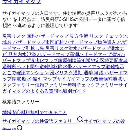
サイガイマップ
サイガイマップの入口です。住む場所の災害リスクがわから
ない を出発点に、防災科研J-SHISの公開データに基づく信
頼性 へ進めるように整理しています
災害リスク 無料
ハザードマップ 見方
住所 リスク チェック
地
域名 ハザードマップ
市区町村 ハザードマップ
物件購入 ハザ
ードマップ
引越し先 災害リスク
洪水ハザードマップ
洪水ナ
ビ 見方
内水氾濫 ハザードマップ
高潮ハザードマップ
津波ハ
ザードマップ
液状化マップ
家屋倒壊等氾濫想定区域
要配慮者
避難所
ペット同行避難
線状降水帯 ハザードマップ
避難指示
どこで確認
マンション 浸水リスク
通勤 通学 経路 ハザードマ
ップ
停電 断水 備え マップ
サイガイマップの改善候補
地域リ
スクファミリー
信頼ファミリー
無料チェックファミリー
サイ
ガイマップのよくある質問
地域別ガイド
検索語ファミリー
地域
安心材料
無料でできること
サイガイマップ
の検索語ファミリー
サイガイマップ
の改
善候補