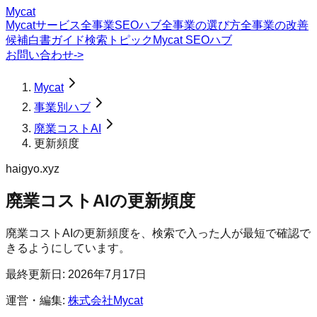
Mycat
Mycatサービス
全事業SEOハブ
全事業の選び方
全事業の改善
候補
白書
ガイド
検索トピック
Mycat SEOハブ
お問い合わせ
->
Mycat
事業別ハブ
廃業コストAI
更新頻度
haigyo.xyz
廃業コストAI
の
更新頻度
廃業コストAIの更新頻度を、検索で入った人が最短で確認で
きるようにしています。
最終更新日:
2026年7月17日
運営・編集:
株式会社Mycat