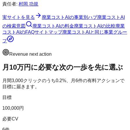
責任者:
村岡 功規
実サイトを見る
廃業コストAI
の事業別ハブ
廃業コストAI
の検索意図
廃業コストAI
の料金
廃業コストAI
の比較
廃業
コストAI
のFAQ
サイトマップ
廃業コストAI
と同じ事業グルー
プ
Revenue next action
月10万円に必要な次の一歩を先に選ぶ
月間
3,000
クリックのうち
0.2
%、月
6
件の有料アクションで
目標に届きます。
目標
100,000円
必要CV
6件