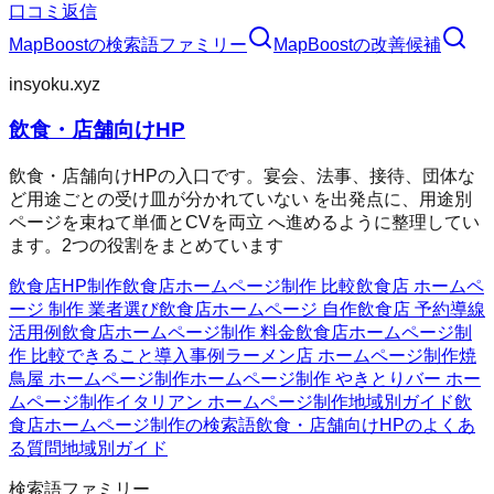
口コミ返信
MapBoost
の検索語ファミリー
MapBoost
の改善候補
insyoku.xyz
飲食・店舗向けHP
飲食・店舗向けHPの入口です。宴会、法事、接待、団体な
ど用途ごとの受け皿が分かれていない を出発点に、用途別
ページを束ねて単価とCVを両立 へ進めるように整理してい
ます。2つの役割をまとめています
飲食店HP制作
飲食店ホームページ制作 比較
飲食店 ホームペ
ージ 制作 業者選び
飲食店ホームページ 自作
飲食店 予約導線
活用例
飲食店ホームページ制作 料金
飲食店ホームページ制
作 比較
できること
導入事例
ラーメン店 ホームページ制作
焼
鳥屋 ホームページ制作
ホームページ制作 やきとり
バー ホー
ムページ制作
イタリアン ホームページ制作
地域別ガイド
飲
食店ホームページ制作の検索語
飲食・店舗向けHPのよくあ
る質問
地域別ガイド
検索語ファミリー