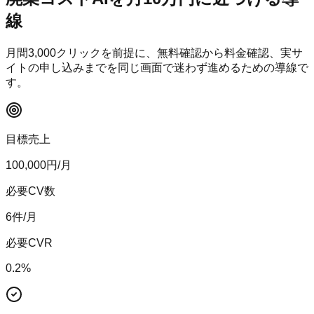
線
月間
3,000
クリックを前提に、無料確認から料金確認、実サ
イトの申し込みまでを同じ画面で迷わず進めるための導線で
す。
目標売上
100,000
円/月
必要CV数
6
件/月
必要CVR
0.2
%