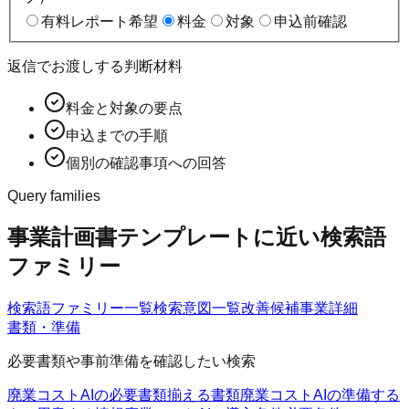
有料レポート希望
料金
対象
申込前確認
返信でお渡しする判断材料
料金と対象の要点
申込までの手順
個別の確認事項への回答
Query families
事業計画書テンプレートに近い検索語
ファミリー
検索語ファミリー一覧
検索意図一覧
改善候補
事業詳細
書類・準備
必要書類や事前準備を確認したい検索
廃業コストAIの必要書類
揃える書類
廃業コストAIの準備する