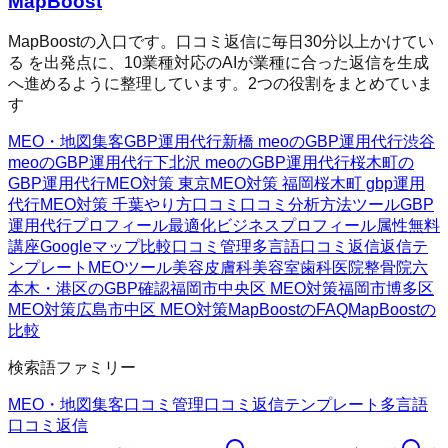
MapBoost
MapBoostの入口です。口コミ返信に毎日30分以上かけてい
る を出発点に、10業種対応のAIが業種に合った返信を生成
へ進めるように整理しています。2つの役割をまとめていま
す
MEO・地図集客
GBP運用代行
新橋 meoのGBP運用代行
渋谷
meoのGBP運用代行
下北沢 meoのGBP運用代行
桜木町の
GBP運用代行
MEO対策 東京
MEO対策 福岡
桜木町 gbp運用
代行
MEO対策 千葉
やり方
口コミ
口コミ分析方法
ツール
GBP
運用代行
プロフィール最適化
ビジネスプロフィール属性
無料
講座
Googleマップ
比較
口コミ管理
多言語口コミ返信
返信テ
ンプレート
MEOツール
美容皮膚科
美容室
歯科医院
整骨院
六
本木・港区のGBP確認
福岡市中央区 MEO対策
福岡市博多区
MEO対策
広島市中区 MEO対策
MapBoostのFAQ
MapBoostの
比較
検索語ファミリー
MEO・地図集客
口コミ管理
口コミ返信テンプレート
多言語
口コミ返信