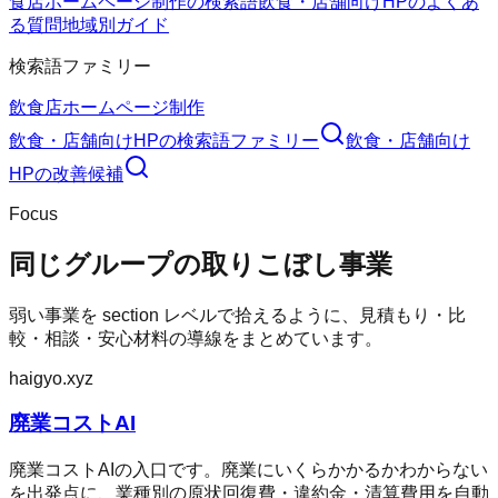
食店ホームページ制作の検索語
飲食・店舗向けHPのよくあ
る質問
地域別ガイド
検索語ファミリー
飲食店ホームページ制作
飲食・店舗向けHP
の検索語ファミリー
飲食・店舗向け
HP
の改善候補
Focus
同じグループの取りこぼし事業
弱い事業を section レベルで拾えるように、見積もり・比
較・相談・安心材料の導線をまとめています。
haigyo.xyz
廃業コストAI
廃業コストAIの入口です。廃業にいくらかかるかわからない
を出発点に、業種別の原状回復費・違約金・清算費用を自動