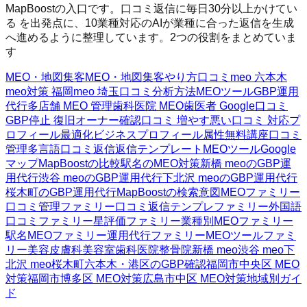
MapBoostの入口です。口コミ返信に毎日30分以上かけてい
る を出発点に、10業種対応のAIが業種に合った返信を生成
へ進めるように整理しています。2つの役割をまとめていま
す
MEO・地図集客
MEO・地図集客
やり方
口コミ
meo 六本木
meo対策 福岡
meo 埼玉
口コミ分析方法
MEOツール
GBP運用
代行
多店舗 MEO 管理
歯科医院 MEO
歯医者 Google口コミ
GBP停止 復旧
オーナー確認
口コミ 増やす
悪い口コミ 対応
プ
ロフィール最適化
ビジネスプロフィール属性
無料講座
口コミ
管理
多言語口コミ返信
返信テンプレート
MEOツール
Google
マップ
MapBoostの比較
駅名のMEO対策
新橋 meoのGBP運
用代行
渋谷 meoのGBP運用代行
下北沢 meoのGBP運用代行
桜木町のGBP運用代行
MapBoostの検索意図
MEOファミリー
口コミ管理ファミリー
口コミ返信テンプレファミリー
外国語
口コミファミリー
星評価ファミリー
業種別MEOファミリー
駅名MEOファミリー
運用代行ファミリー
MEOツールファミ
リー
美容皮膚科
美容室
歯科医院
整骨院
新橋 meo
渋谷 meo
下
北沢 meo
桜木町
六本木・港区のGBP確認
福岡市中央区 MEO
対策
福岡市博多区 MEO対策
広島市中区 MEO対策
地域別ガイ
ド