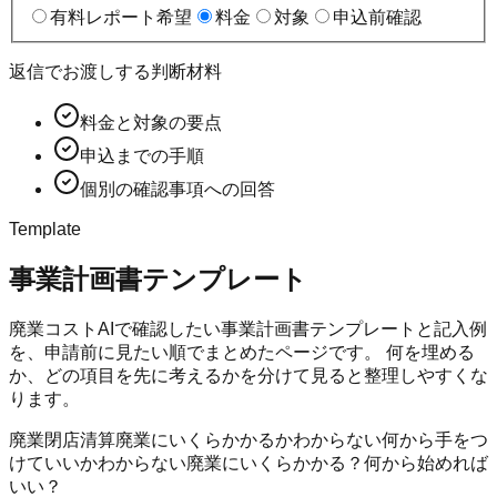
有料レポート希望
料金
対象
申込前確認
返信でお渡しする判断材料
料金と対象の要点
申込までの手順
個別の確認事項への回答
Template
事業計画書テンプレート
廃業コストAI
で確認したい事業計画書テンプレートと記入例
を、申請前に見たい順でまとめたページです。 何を埋める
か、どの項目を先に考えるかを分けて見ると整理しやすくな
ります。
廃業
閉店
清算
廃業にいくらかかるかわからない
何から手をつ
けていいかわからない
廃業にいくらかかる？
何から始めれば
いい？