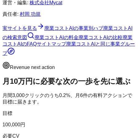
運営・編集:
株式会社Mycat
責任者:
村岡 功規
実サイトを見る
廃業コストAI
の事業別ハブ
廃業コストAI
の検索意図
廃業コストAI
の料金
廃業コストAI
の比較
廃業
コストAI
のFAQ
サイトマップ
廃業コストAI
と同じ事業グルー
プ
Revenue next action
月10万円に必要な次の一歩を先に選ぶ
月間
3,000
クリックのうち
0.2
%、月
6
件の有料アクションで
目標に届きます。
目標
100,000円
必要CV