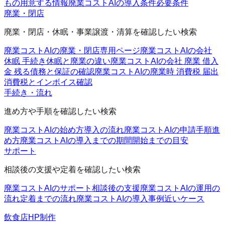
もの
用意する情報
廃業コストAIの導入条件
必要条件
廃業・閉店
廃業・閉店・休眠・事業譲渡・清算を確認したい検索
廃業コストAIの廃業・閉店
専用ページ
廃業コストAIの会社
休眠 手続き
休眠と廃業の違い
廃業コストAIの会社 廃業 借入
金 残る
債務と保証の確認
廃業コストAIの廃業時 消費税 届出
消費税とインボイス確認
手続き・流れ
進め方や手順を確認したい検索
廃業コストAIの始め方
導入の流れ
廃業コストAIの申請手順
進
め方
廃業コストAIの導入までの期間
開始までの目安
サポート
相談後の支援や定着を確認したい検索
廃業コストAIのサポート
相談後の支援
廃業コストAIの運用の
流れ
定着までの流れ
廃業コストAIの導入事例
近いケース
飲食店HP制作