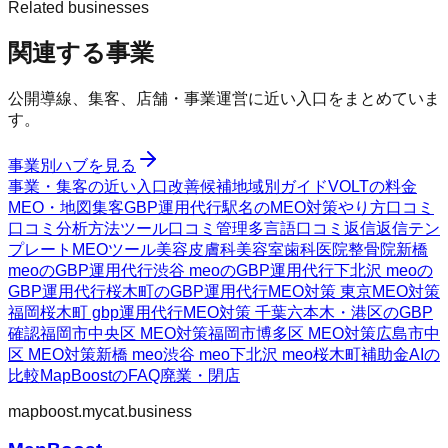
Related businesses
関連する事業
公開導線、集客、店舗・事業運営に近い入口をまとめていま
す。
事業別ハブを見る
事業・集客の近い入口
改善候補
地域別ガイド
VOLTの料金
MEO・地図集客
GBP運用代行
駅名のMEO対策
やり方
口コミ
口コミ分析方法
ツール
口コミ管理
多言語口コミ返信
返信テン
プレート
MEOツール
美容皮膚科
美容室
歯科医院
整骨院
新橋
meoのGBP運用代行
渋谷 meoのGBP運用代行
下北沢 meoの
GBP運用代行
桜木町のGBP運用代行
MEO対策 東京
MEO対策
福岡
桜木町 gbp運用代行
MEO対策 千葉
六本木・港区のGBP
確認
福岡市中央区 MEO対策
福岡市博多区 MEO対策
広島市中
区 MEO対策
新橋 meo
渋谷 meo
下北沢 meo
桜木町
補助金AIの
比較
MapBoostのFAQ
廃業・閉店
mapboost.mycat.business