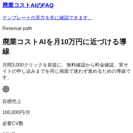
廃業コストAI
のFAQ
テンプレートの見方を先に確認できます。
Revenue path
廃業コストAI
を月10万円に近づける導
線
月間
3,000
クリックを前提に、無料確認から料金確認、実サ
イトの申し込みまでを同じ画面で迷わず進めるための導線で
す。
目標売上
100,000
円/月
必要CV数