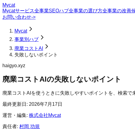
Mycat
Mycatサービス
全事業SEOハブ
全事業の選び方
全事業の改善
お問い合わせ
->
Mycat
事業別ハブ
廃業コストAI
失敗しないポイント
haigyo.xyz
廃業コストAI
の
失敗しないポイント
廃業コストAIを使うときに失敗しやすいポイントを、検索で
最終更新日:
2026年7月17日
運営・編集:
株式会社Mycat
責任者:
村岡 功規