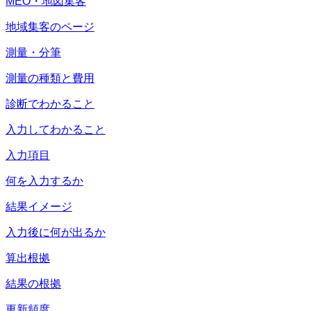
MEO・地図集客
地域集客のページ
測量・分筆
測量の種類と費用
診断でわかること
入力してわかること
入力項目
何を入力するか
結果イメージ
入力後に何が出るか
算出根拠
結果の根拠
更新頻度