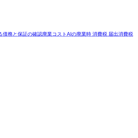
る
債務と保証の確認
廃業コストAIの廃業時 消費税 届出
消費税