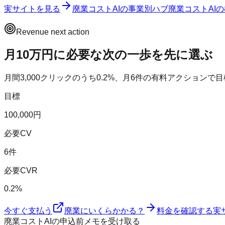
実サイトを見る
廃業コストAI
の事業別ハブ
廃業コストAI
の
Revenue next action
月10万円に必要な次の一歩を先に選ぶ
月間
3,000
クリックのうち
0.2
%、月
6
件の有料アクションで目
目標
100,000円
必要CV
6件
必要CVR
0.2%
今すぐ支払う
廃業にいくらかかる？
料金を確認する
実
廃業コストAIの申込前メモを受け取る