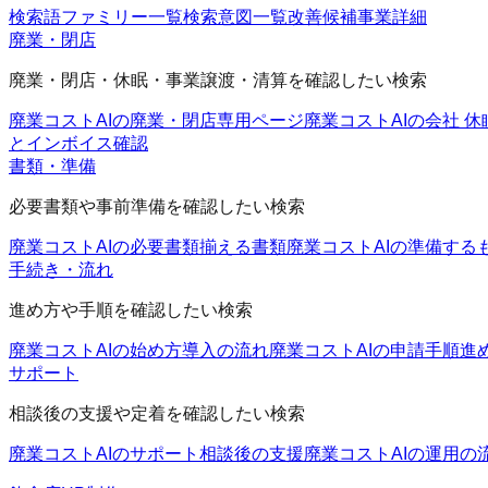
検索語ファミリー一覧
検索意図一覧
改善候補
事業詳細
廃業・閉店
廃業・閉店・休眠・事業譲渡・清算を確認したい検索
廃業コストAIの廃業・閉店
専用ページ
廃業コストAIの会社 休
とインボイス確認
書類・準備
必要書類や事前準備を確認したい検索
廃業コストAIの必要書類
揃える書類
廃業コストAIの準備する
手続き・流れ
進め方や手順を確認したい検索
廃業コストAIの始め方
導入の流れ
廃業コストAIの申請手順
進
サポート
相談後の支援や定着を確認したい検索
廃業コストAIのサポート
相談後の支援
廃業コストAIの運用の