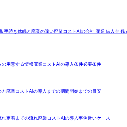
眠 手続き
休眠と廃業の違い
廃業コストAIの会社 廃業 借入金 残
もの
用意する情報
廃業コストAIの導入条件
必要条件
め方
廃業コストAIの導入までの期間
開始までの目安
流れ
定着までの流れ
廃業コストAIの導入事例
近いケース