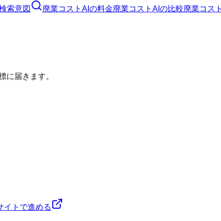
検索意図
廃業コストAI
の料金
廃業コストAI
の比較
廃業コスト
標に届きます。
サイトで進める