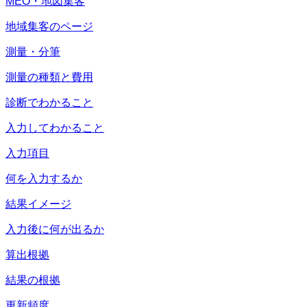
MEO・地図集客
地域集客のページ
測量・分筆
測量の種類と費用
診断でわかること
入力してわかること
入力項目
何を入力するか
結果イメージ
入力後に何が出るか
算出根拠
結果の根拠
更新頻度