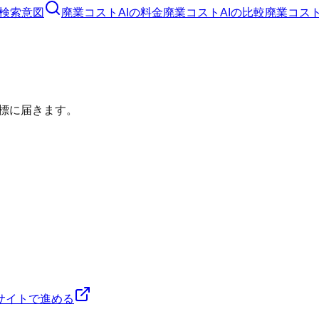
検索意図
廃業コストAI
の料金
廃業コストAI
の比較
廃業コスト
標に届きます。
サイトで進める