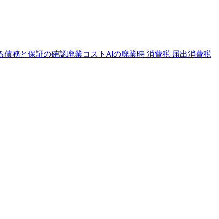
る
債務と保証の確認
廃業コストAIの廃業時 消費税 届出
消費税