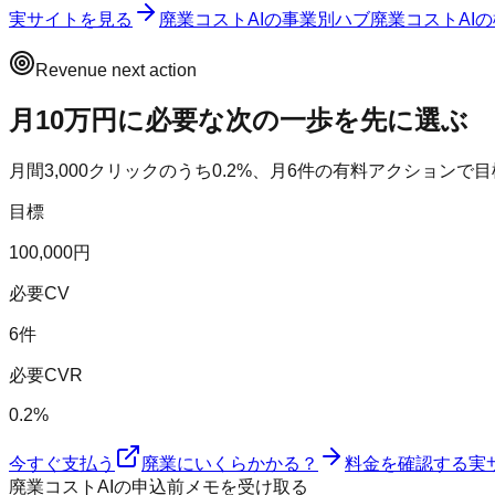
実サイトを見る
廃業コストAI
の事業別ハブ
廃業コストAI
の
Revenue next action
月10万円に必要な次の一歩を先に選ぶ
月間
3,000
クリックのうち
0.2
%、月
6
件の有料アクションで目
目標
100,000円
必要CV
6件
必要CVR
0.2%
今すぐ支払う
廃業にいくらかかる？
料金を確認する
実
廃業コストAIの申込前メモを受け取る