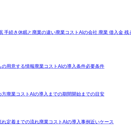
眠 手続き
休眠と廃業の違い
廃業コストAIの会社 廃業 借入金 残
もの
用意する情報
廃業コストAIの導入条件
必要条件
め方
廃業コストAIの導入までの期間
開始までの目安
流れ
定着までの流れ
廃業コストAIの導入事例
近いケース