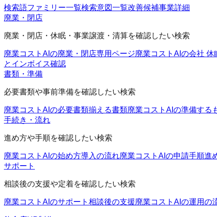
検索語ファミリー一覧
検索意図一覧
改善候補
事業詳細
廃業・閉店
廃業・閉店・休眠・事業譲渡・清算を確認したい検索
廃業コストAIの廃業・閉店
専用ページ
廃業コストAIの会社 休
とインボイス確認
書類・準備
必要書類や事前準備を確認したい検索
廃業コストAIの必要書類
揃える書類
廃業コストAIの準備する
手続き・流れ
進め方や手順を確認したい検索
廃業コストAIの始め方
導入の流れ
廃業コストAIの申請手順
進
サポート
相談後の支援や定着を確認したい検索
廃業コストAIのサポート
相談後の支援
廃業コストAIの運用の