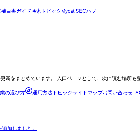
候補
白書
ガイド
検索トピック
Mycat SEOハブ
報の更新をまとめています。 入口ページとして、次に読む場所も
業の選び方
運用方法
トピック
サイトマップ
お問い合わせ
FA
を追加しました。