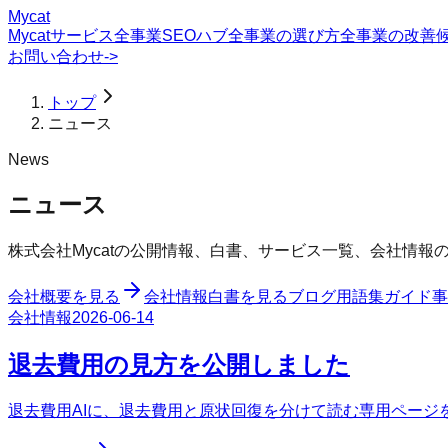
Mycat
Mycatサービス
全事業SEOハブ
全事業の選び方
全事業の改善
お問い合わせ
->
トップ
ニュース
News
ニュース
株式会社Mycatの公開情報、白書、サービス一覧、会社情
会社概要を見る
会社情報
白書を見る
ブログ
用語集
ガイド
事
会社情報
2026-06-14
退去費用の見方を公開しました
退去費用AIに、退去費用と原状回復を分けて読む専用ページ