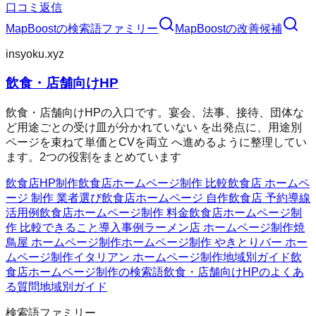
口コミ返信
MapBoost
の検索語ファミリー
MapBoost
の改善候補
insyoku.xyz
飲食・店舗向けHP
飲食・店舗向けHPの入口です。宴会、法事、接待、団体な
ど用途ごとの受け皿が分かれていない を出発点に、用途別
ページを束ねて単価とCVを両立 へ進めるように整理してい
ます。2つの役割をまとめています
飲食店HP制作
飲食店ホームページ制作 比較
飲食店 ホームペ
ージ 制作 業者選び
飲食店ホームページ 自作
飲食店 予約導線
活用例
飲食店ホームページ制作 料金
飲食店ホームページ制
作 比較
できること
導入事例
ラーメン店 ホームページ制作
焼
鳥屋 ホームページ制作
ホームページ制作 やきとり
バー ホー
ムページ制作
イタリアン ホームページ制作
地域別ガイド
飲
食店ホームページ制作の検索語
飲食・店舗向けHPのよくあ
る質問
地域別ガイド
検索語ファミリー