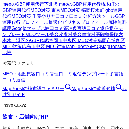
meoのGBP運用代行
下北沢 meoのGBP運用代行
桜木町の
GBP運用代行
MEO対策 東京
MEO対策 福岡
桜木町 gbp運用
代行
MEO対策 千葉
やり方
口コミ
口コミ分析方法
ツール
GBP
運用代行
プロフィール最適化
ビジネスプロフィール属性
無料
講座
Googleマップ
比較
口コミ管理
多言語口コミ返信
返信テ
ンプレート
MEOツール
美容皮膚科
美容室
歯科医院
整骨院
六
本木・港区のGBP確認
福岡市中央区 MEO対策
福岡市博多区
MEO対策
広島市中区 MEO対策
MapBoostのFAQ
MapBoostの
比較
検索語ファミリー
MEO・地図集客
口コミ管理
口コミ返信テンプレート
多言語
口コミ返信
MapBoost
の検索語ファミリー
MapBoost
の改善候補
地
域別ガイド
insyoku.xyz
飲食・店舗向けHP
飲食・店舗向けHPの入口です。宴会、法事、接待、団体な