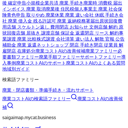
後 確定申告
小規模企業共済 廃業 手続き
廃業時 消費税 届出
インボイス 廃業 取消
廃業後 住民税
個人事業主 廃業 社会保
険
青色申告 取りやめ 廃業
休業 廃業 違い
会社 休眠 手続き
会
社 廃業 借入金 残る
許認可 廃業 返納
税務署届出
原状回復費
用
店舗 スケルトン返し 費用
閉店 お知らせ 文例
店舗 解約 原
状回復
店舗 居抜き 譲渡
店舗 保証金 返還
閉店 リース 解約
事
業譲渡 廃業 比較
株式譲渡 会社清算 違い
法人 解散 官報 公告
補助金 廃業 返還
ネットショップ 閉店 手続き
閉店 従業員 解
雇
閉店 在庫処分
廃業コストAIの改善候補
廃業ファミリー
必
要書類ファミリー
廃業手順ファミリー
サポートファミリー
導
入事例
廃業コストAIのサポート
廃業コストAIのよくある質問
地域別ガイド
検索語ファミリー
廃業・閉店
書類・準備
手続き・流れ
サポート
廃業コストAI
の検索語ファミリー
廃業コストAI
の改善候
補
saigaimap.mycat.business