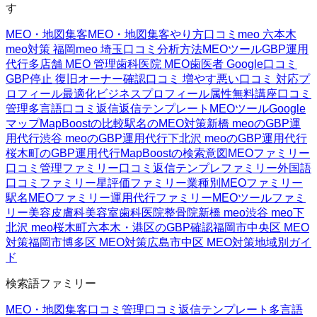
す
MEO・地図集客
MEO・地図集客
やり方
口コミ
meo 六本木
meo対策 福岡
meo 埼玉
口コミ分析方法
MEOツール
GBP運用
代行
多店舗 MEO 管理
歯科医院 MEO
歯医者 Google口コミ
GBP停止 復旧
オーナー確認
口コミ 増やす
悪い口コミ 対応
プ
ロフィール最適化
ビジネスプロフィール属性
無料講座
口コミ
管理
多言語口コミ返信
返信テンプレート
MEOツール
Google
マップ
MapBoostの比較
駅名のMEO対策
新橋 meoのGBP運
用代行
渋谷 meoのGBP運用代行
下北沢 meoのGBP運用代行
桜木町のGBP運用代行
MapBoostの検索意図
MEOファミリー
口コミ管理ファミリー
口コミ返信テンプレファミリー
外国語
口コミファミリー
星評価ファミリー
業種別MEOファミリー
駅名MEOファミリー
運用代行ファミリー
MEOツールファミ
リー
美容皮膚科
美容室
歯科医院
整骨院
新橋 meo
渋谷 meo
下
北沢 meo
桜木町
六本木・港区のGBP確認
福岡市中央区 MEO
対策
福岡市博多区 MEO対策
広島市中区 MEO対策
地域別ガイ
ド
検索語ファミリー
MEO・地図集客
口コミ管理
口コミ返信テンプレート
多言語