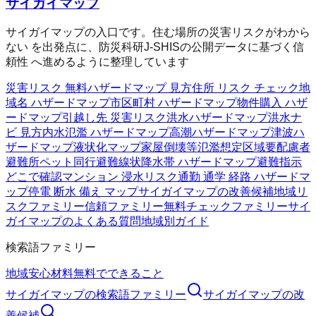
サイガイマップ
サイガイマップの入口です。住む場所の災害リスクがわから
ない を出発点に、防災科研J-SHISの公開データに基づく信
頼性 へ進めるように整理しています
災害リスク 無料
ハザードマップ 見方
住所 リスク チェック
地
域名 ハザードマップ
市区町村 ハザードマップ
物件購入 ハザ
ードマップ
引越し先 災害リスク
洪水ハザードマップ
洪水ナ
ビ 見方
内水氾濫 ハザードマップ
高潮ハザードマップ
津波ハ
ザードマップ
液状化マップ
家屋倒壊等氾濫想定区域
要配慮者
避難所
ペット同行避難
線状降水帯 ハザードマップ
避難指示
どこで確認
マンション 浸水リスク
通勤 通学 経路 ハザードマ
ップ
停電 断水 備え マップ
サイガイマップの改善候補
地域リ
スクファミリー
信頼ファミリー
無料チェックファミリー
サイ
ガイマップのよくある質問
地域別ガイド
検索語ファミリー
地域
安心材料
無料でできること
サイガイマップ
の検索語ファミリー
サイガイマップ
の改
善候補