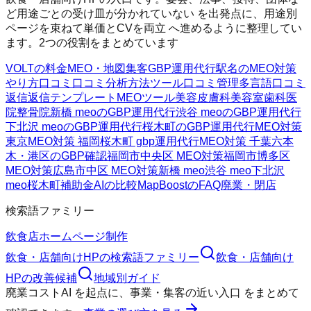
ど用途ごとの受け皿が分かれていない を出発点に、用途別
ページを束ねて単価とCVを両立 へ進めるように整理してい
ます。2つの役割をまとめています
VOLTの料金
MEO・地図集客
GBP運用代行
駅名のMEO対策
やり方
口コミ
口コミ分析方法
ツール
口コミ管理
多言語口コミ
返信
返信テンプレート
MEOツール
美容皮膚科
美容室
歯科医
院
整骨院
新橋 meoのGBP運用代行
渋谷 meoのGBP運用代行
下北沢 meoのGBP運用代行
桜木町のGBP運用代行
MEO対策
東京
MEO対策 福岡
桜木町 gbp運用代行
MEO対策 千葉
六本
木・港区のGBP確認
福岡市中央区 MEO対策
福岡市博多区
MEO対策
広島市中区 MEO対策
新橋 meo
渋谷 meo
下北沢
meo
桜木町
補助金AIの比較
MapBoostのFAQ
廃業・閉店
検索語ファミリー
飲食店ホームページ制作
飲食・店舗向けHP
の検索語ファミリー
飲食・店舗向け
HP
の改善候補
地域別ガイド
廃業コストAI
を起点に、
事業・集客の近い入口
をまとめて