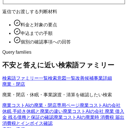
返信でお渡しする判断材料
料金と対象の要点
申込までの手順
個別の確認事項への回答
Query families
不安と答えに近い検索語ファミリー
検索語ファミリー一覧
検索意図一覧
改善候補
事業詳細
廃業・閉店
廃業・閉店・休眠・事業譲渡・清算を確認したい検索
廃業コストAIの廃業・閉店
専用ページ
廃業コストAIの会社
休眠 手続き
休眠と廃業の違い
廃業コストAIの会社 廃業 借入
金 残る
債務と保証の確認
廃業コストAIの廃業時 消費税 届出
消費税とインボイス確認