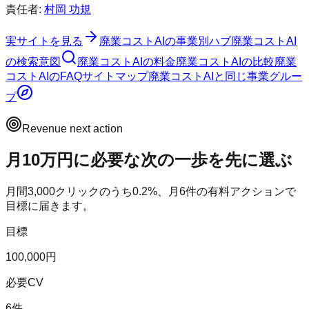
責任者:
村岡 功規
実サイトを見る
廃業コストAI
の事業別ハブ
廃業コストAI
の検索意図
廃業コストAI
の料金
廃業コストAI
の比較
廃業
コストAI
のFAQ
サイトマップ
廃業コストAI
と同じ事業グルー
プ
Revenue next action
月10万円に必要な次の一歩を先に選ぶ
月間
3,000
クリックのうち
0.2
%、月
6
件の有料アクションで
目標に届きます。
目標
100,000円
必要CV
6件