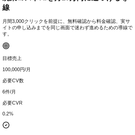
線
月間
3,000
クリックを前提に、無料確認から料金確認、実サ
イトの申し込みまでを同じ画面で迷わず進めるための導線で
す。
目標売上
100,000
円/月
必要CV数
6
件/月
必要CVR
0.2
%