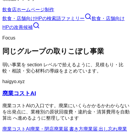
飲食店ホームページ制作
飲食・店舗向けHP
の検索語ファミリー
飲食・店舗向け
HP
の改善候補
Focus
同じグループの取りこぼし事業
弱い事業を section レベルで拾えるように、見積もり・比
較・相談・安心材料の導線をまとめています。
haigyo.xyz
廃業コストAI
廃業コストAIの入口です。廃業にいくらかかるかわからない
を出発点に、業種別の原状回復費・違約金・清算費用を自動
算出 へ進めるように整理しています
廃業コストAI
廃業・閉店
廃業届 書き方
廃業届 出し忘れ
廃業