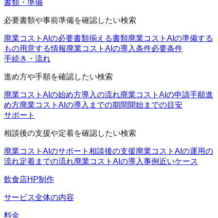
書類・準備
必要書類や事前準備を確認したい検索
廃業コストAIの必要書類
揃える書類
廃業コストAIの準備する
もの
用意する情報
廃業コストAIの導入条件
必要条件
手続き・流れ
進め方や手順を確認したい検索
廃業コストAIの始め方
導入の流れ
廃業コストAIの申請手順
進
め方
廃業コストAIの導入までの期間
開始までの目安
サポート
相談後の支援や定着を確認したい検索
廃業コストAIのサポート
相談後の支援
廃業コストAIの運用の
流れ
定着までの流れ
廃業コストAIの導入事例
近いケース
飲食店HP制作
サービス全体の内容
料金