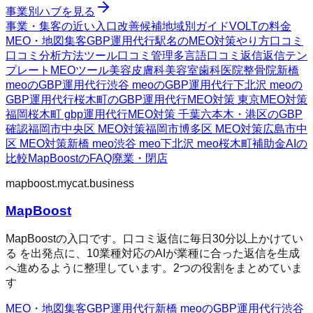
事業別ハブを見る
事業・集客の近い入口
改善候補
地域別ガイド
VOLTの料金
MEO・地図集客
GBP運用代行
駅名のMEO対策
やり方
口コミ
口コミ分析方法
ツール
口コミ管理
多言語口コミ返信
返信テン
プレート
MEOツール
美容皮膚科
美容室
歯科医院
整骨院
新橋
meoのGBP運用代行
渋谷 meoのGBP運用代行
下北沢 meoの
GBP運用代行
桜木町のGBP運用代行
MEO対策 東京
MEO対策
福岡
桜木町 gbp運用代行
MEO対策 千葉
六本木・港区のGBP
確認
福岡市中央区 MEO対策
福岡市博多区 MEO対策
広島市中
区 MEO対策
新橋 meo
渋谷 meo
下北沢 meo
桜木町
補助金AIの
比較
MapBoostのFAQ
廃業・閉店
mapboost.mycat.business
MapBoost
MapBoostの入口です。口コミ返信に毎日30分以上かけてい
る を出発点に、10業種対応のAIが業種に合った返信を生成
へ進めるように整理しています。2つの役割をまとめていま
す
MEO・地図集客
GBP運用代行
新橋 meoのGBP運用代行
渋谷