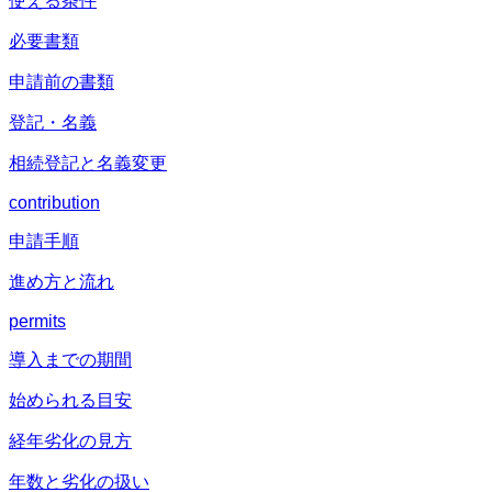
使える条件
必要書類
申請前の書類
登記・名義
相続登記と名義変更
contribution
申請手順
進め方と流れ
permits
導入までの期間
始められる目安
経年劣化の見方
年数と劣化の扱い