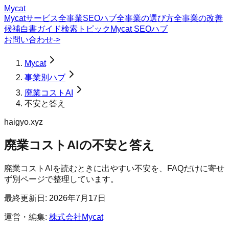
Mycat
Mycatサービス
全事業SEOハブ
全事業の選び方
全事業の改善
候補
白書
ガイド
検索トピック
Mycat SEOハブ
お問い合わせ
->
Mycat
事業別ハブ
廃業コストAI
不安と答え
haigyo.xyz
廃業コストAI
の
不安と答え
廃業コストAIを読むときに出やすい不安を、FAQだけに寄せ
ず別ページで整理しています。
最終更新日:
2026年7月17日
運営・編集:
株式会社Mycat