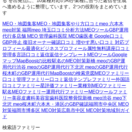
る を出発点に、10業種対応のAIが業種に合った返信を生成
へ進めるように整理しています。2つの役割をまとめていま
す
MEO・地図集客
MEO・地図集客
やり方
口コミ
meo 六本木
meo対策 福岡
meo 埼玉
口コミ分析方法
MEOツール
GBP運用
代行
多店舗 MEO 管理
歯科医院 MEO
歯医者 Google口コミ
GBP停止 復旧
オーナー確認
口コミ 増やす
悪い口コミ 対応
プ
ロフィール最適化
ビジネスプロフィール属性
無料講座
口コミ
管理
多言語口コミ返信
返信テンプレート
MEOツール
Google
マップ
MapBoostの比較
駅名のMEO対策
新橋 meoのGBP運
用代行
渋谷 meoのGBP運用代行
下北沢 meoのGBP運用代行
桜木町のGBP運用代行
MapBoostの検索意図
MEOファミリー
口コミ管理ファミリー
口コミ返信テンプレファミリー
外国語
口コミファミリー
星評価ファミリー
業種別MEOファミリー
駅名MEOファミリー
運用代行ファミリー
MEOツールファミ
リー
美容皮膚科
美容室
歯科医院
整骨院
新橋 meo
渋谷 meo
下
北沢 meo
桜木町
六本木・港区のGBP確認
福岡市中央区 MEO
対策
福岡市博多区 MEO対策
広島市中区 MEO対策
地域別ガイ
ド
検索語ファミリー