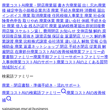
廃業コストAI
廃業・閉店
廃業届 書き方
廃業届 出し忘れ
廃業
後 確定申告
小規模企業共済 廃業 手続き
廃業時 消費税 届出
インボイス 廃業 取消
廃業後 住民税
個人事業主 廃業 社会保
険
青色申告 取りやめ 廃業
休業 廃業 違い
会社 休眠 手続き
会
社 廃業 借入金 残る
許認可 廃業 返納
税務署届出
原状回復費
用
店舗 スケルトン返し 費用
閉店 お知らせ 文例
店舗 解約 原
状回復
店舗 居抜き 譲渡
店舗 保証金 返還
閉店 リース 解約
事
業譲渡 廃業 比較
株式譲渡 会社清算 違い
法人 解散 官報 公告
補助金 廃業 返還
ネットショップ 閉店 手続き
閉店 従業員 解
雇
閉店 在庫処分
廃業コストAIの改善候補
廃業ファミリー
必
要書類ファミリー
廃業手順ファミリー
サポートファミリー
導
入事例
廃業コストAIのサポート
廃業コストAIのよくある質問
地域別ガイド
検索語ファミリー
廃業・閉店
書類・準備
手続き・流れ
サポート
廃業コストAI
の検索語ファミリー
廃業コストAI
の改善候
補
saigaimap.mycat.business