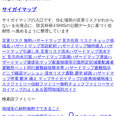
サイガイマップ
サイガイマップの入口です。住む場所の災害リスクがわから
ない を出発点に、防災科研J-SHISの公開データに基づく信
頼性 へ進めるように整理しています
災害リスク 無料
ハザードマップ 見方
住所 リスク チェック
地
域名 ハザードマップ
市区町村 ハザードマップ
物件購入 ハザ
ードマップ
引越し先 災害リスク
洪水ハザードマップ
洪水ナ
ビ 見方
内水氾濫 ハザードマップ
高潮ハザードマップ
津波ハ
ザードマップ
液状化マップ
家屋倒壊等氾濫想定区域
要配慮者
避難所
ペット同行避難
線状降水帯 ハザードマップ
避難指示
どこで確認
マンション 浸水リスク
通勤 通学 経路 ハザードマ
ップ
停電 断水 備え マップ
サイガイマップの改善候補
地域リ
スクファミリー
信頼ファミリー
無料チェックファミリー
サイ
ガイマップのよくある質問
地域別ガイド
検索語ファミリー
地域
安心材料
無料でできること