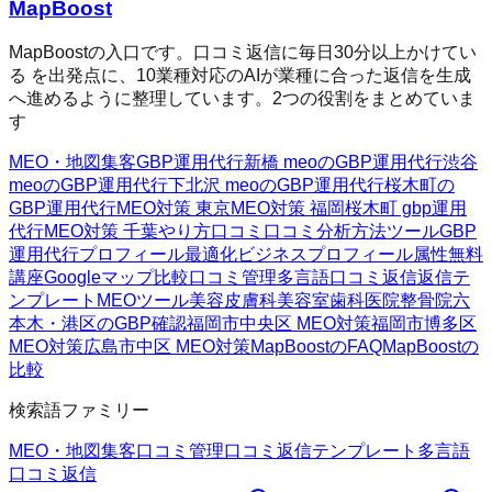
MapBoost
MapBoostの入口です。口コミ返信に毎日30分以上かけてい
る を出発点に、10業種対応のAIが業種に合った返信を生成
へ進めるように整理しています。2つの役割をまとめていま
す
MEO・地図集客
GBP運用代行
新橋 meoのGBP運用代行
渋谷
meoのGBP運用代行
下北沢 meoのGBP運用代行
桜木町の
GBP運用代行
MEO対策 東京
MEO対策 福岡
桜木町 gbp運用
代行
MEO対策 千葉
やり方
口コミ
口コミ分析方法
ツール
GBP
運用代行
プロフィール最適化
ビジネスプロフィール属性
無料
講座
Googleマップ
比較
口コミ管理
多言語口コミ返信
返信テ
ンプレート
MEOツール
美容皮膚科
美容室
歯科医院
整骨院
六
本木・港区のGBP確認
福岡市中央区 MEO対策
福岡市博多区
MEO対策
広島市中区 MEO対策
MapBoostのFAQ
MapBoostの
比較
検索語ファミリー
MEO・地図集客
口コミ管理
口コミ返信テンプレート
多言語
口コミ返信