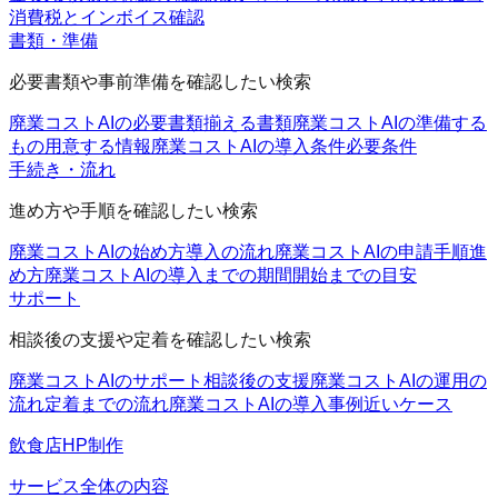
消費税とインボイス確認
書類・準備
必要書類や事前準備を確認したい検索
廃業コストAIの必要書類
揃える書類
廃業コストAIの準備する
もの
用意する情報
廃業コストAIの導入条件
必要条件
手続き・流れ
進め方や手順を確認したい検索
廃業コストAIの始め方
導入の流れ
廃業コストAIの申請手順
進
め方
廃業コストAIの導入までの期間
開始までの目安
サポート
相談後の支援や定着を確認したい検索
廃業コストAIのサポート
相談後の支援
廃業コストAIの運用の
流れ
定着までの流れ
廃業コストAIの導入事例
近いケース
飲食店HP制作
サービス全体の内容