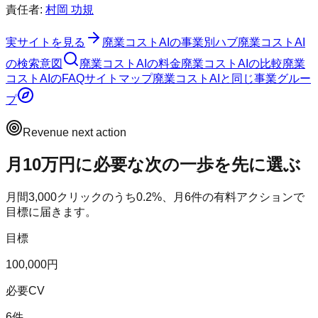
責任者:
村岡 功規
実サイトを見る
廃業コストAI
の事業別ハブ
廃業コストAI
の検索意図
廃業コストAI
の料金
廃業コストAI
の比較
廃業
コストAI
のFAQ
サイトマップ
廃業コストAI
と同じ事業グルー
プ
Revenue next action
月10万円に必要な次の一歩を先に選ぶ
月間
3,000
クリックのうち
0.2
%、月
6
件の有料アクションで
目標に届きます。
目標
100,000円
必要CV
6件