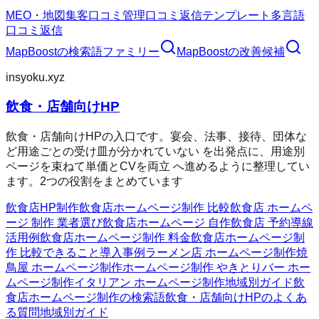
MEO・地図集客
口コミ管理
口コミ返信テンプレート
多言語
口コミ返信
MapBoost
の検索語ファミリー
MapBoost
の改善候補
insyoku.xyz
飲食・店舗向けHP
飲食・店舗向けHPの入口です。宴会、法事、接待、団体な
ど用途ごとの受け皿が分かれていない を出発点に、用途別
ページを束ねて単価とCVを両立 へ進めるように整理してい
ます。2つの役割をまとめています
飲食店HP制作
飲食店ホームページ制作 比較
飲食店 ホームペ
ージ 制作 業者選び
飲食店ホームページ 自作
飲食店 予約導線
活用例
飲食店ホームページ制作 料金
飲食店ホームページ制
作 比較
できること
導入事例
ラーメン店 ホームページ制作
焼
鳥屋 ホームページ制作
ホームページ制作 やきとり
バー ホー
ムページ制作
イタリアン ホームページ制作
地域別ガイド
飲
食店ホームページ制作の検索語
飲食・店舗向けHPのよくあ
る質問
地域別ガイド