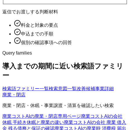
返信でお渡しする判断材料
料金と対象の要点
申込までの手順
個別の確認事項への回答
Query families
導入までの期間に近い検索語ファミリ
ー
検索語ファミリー一覧
検索意図一覧
改善候補
事業詳細
廃業・閉店
廃業・閉店・休眠・事業譲渡・清算を確認したい検索
廃業コストAIの廃業・閉店
専用ページ
廃業コストAIの会社
休眠 手続き
休眠と廃業の違い
廃業コストAIの会社 廃業 借入
金 残る
債務と保証の確認
廃業コストAIの廃業時 消費税 届出