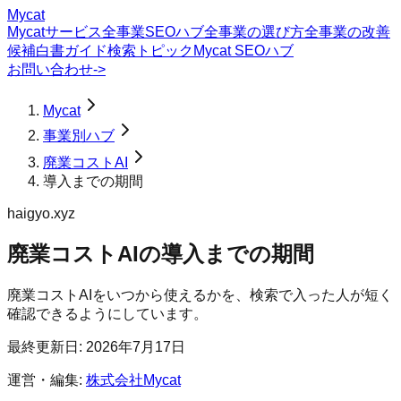
Mycat
Mycatサービス
全事業SEOハブ
全事業の選び方
全事業の改善
候補
白書
ガイド
検索トピック
Mycat SEOハブ
お問い合わせ
->
Mycat
事業別ハブ
廃業コストAI
導入までの期間
haigyo.xyz
廃業コストAI
の
導入までの期間
廃業コストAIをいつから使えるかを、検索で入った人が短く
確認できるようにしています。
最終更新日:
2026年7月17日
運営・編集:
株式会社Mycat