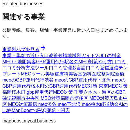
Related businesses
関連する事業
公開導線、集客、店舗・事業運営に近い入口をまとめていま
す。
事業別ハブを見る
事業・集客の近い入口
改善候補
地域別ガイド
VOLTの料金
MEO・地図集客
GBP運用代行
駅名のMEO対策
やり方
口コミ
口コミ分析方法
ツール
口コミ管理
多言語口コミ返信
返信テン
プレート
MEOツール
美容皮膚科
美容室
歯科医院
整骨院
新橋
meoのGBP運用代行
渋谷 meoのGBP運用代行
下北沢 meoの
GBP運用代行
桜木町のGBP運用代行
MEO対策 東京
MEO対策
福岡
桜木町 gbp運用代行
MEO対策 千葉
六本木・港区のGBP
確認
福岡市中央区 MEO対策
福岡市博多区 MEO対策
広島市中
区 MEO対策
新橋 meo
渋谷 meo
下北沢 meo
桜木町
補助金AIの
比較
MapBoostのFAQ
廃業・閉店
mapboost.mycat.business