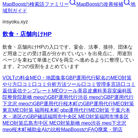
MapBoost
の検索語ファミリー
MapBoost
の改善候補
地
域別ガイド
insyoku.xyz
飲食・店舗向けHP
飲食・店舗向けHPの入口です。宴会、法事、接待、団体な
ど用途ごとの受け皿が分かれていない を出発点に、用途別
ページを束ねて単価とCVを両立 へ進めるように整理してい
ます。2つの役割をまとめています
VOLTの料金
MEO・地図集客
GBP運用代行
駅名のMEO対策
やり方
口コミ
口コミ分析方法
ツール
口コミ管理
多言語口コミ
返信
返信テンプレート
MEOツール
美容皮膚科
美容室
歯科医
院
整骨院
新橋 meoのGBP運用代行
渋谷 meoのGBP運用代行
下北沢 meoのGBP運用代行
桜木町のGBP運用代行
MEO対策
東京
MEO対策 福岡
桜木町 gbp運用代行
MEO対策 千葉
六本
木・港区のGBP確認
福岡市中央区 MEO対策
福岡市博多区
MEO対策
広島市中区 MEO対策
新橋 meo
渋谷 meo
下北沢
meo
桜木町
補助金AIの比較
MapBoostのFAQ
廃業・閉店