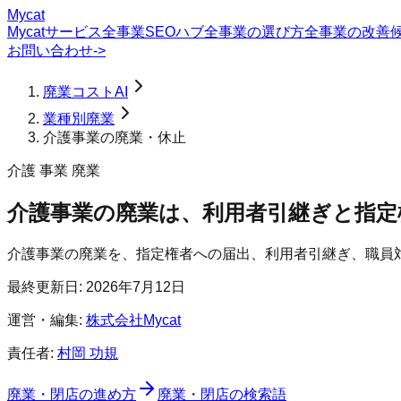
Mycat
Mycatサービス
全事業SEOハブ
全事業の選び方
全事業の改善
お問い合わせ
->
廃業コストAI
業種別廃業
介護事業の廃業・休止
介護 事業 廃業
介護事業の廃業は、利用者引継ぎと指定
介護事業の廃業を、指定権者への届出、利用者引継ぎ、職員
最終更新日:
2026年7月12日
運営・編集:
株式会社Mycat
責任者:
村岡 功規
廃業・閉店の進め方
廃業・閉店の検索語