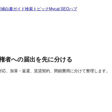
候補
白書
ガイド
検索トピック
Mycat SEOハブ
権者への届出を先に分ける
対応、加算・返還、賃貸契約、閉鎖費用に分けて整理します。